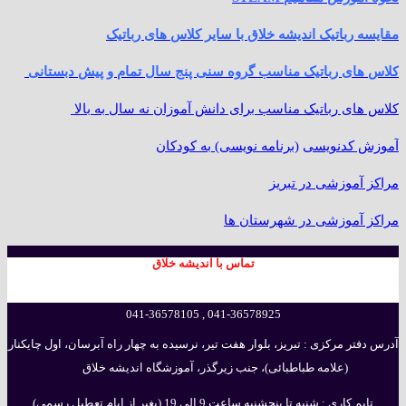
مقایسه رباتیک اندیشه خلاق با سایر کلاس های رباتیک
کلاس های رباتیک مناسب گروه سنی پنج سال تمام و پیش دبستانی
کلاس های رباتیک مناسب برای دانش آموزان نه سال به بالا
آموزش کدنویسی
(برنامه نویسی)
به کودکان
مراکز آموزشی در تبریز
مراکز آموزشی در شهرستان ها
تماس با اندیشه خلاق
041-36578925 , 041-36578105
آدرس دفتر مرکزی : تبریز، بلوار هفت تیر، نرسیده به چهار راه آبرسان، اول چایکنار
(علامه طباطبائی)، جنب زیرگذر، آموزشگاه اندیشه خلاق
تایم کاری : شنبه تا پنجشنبه ساعت 9 الی 19 (بغیر از ایام تعطیل رسمی)