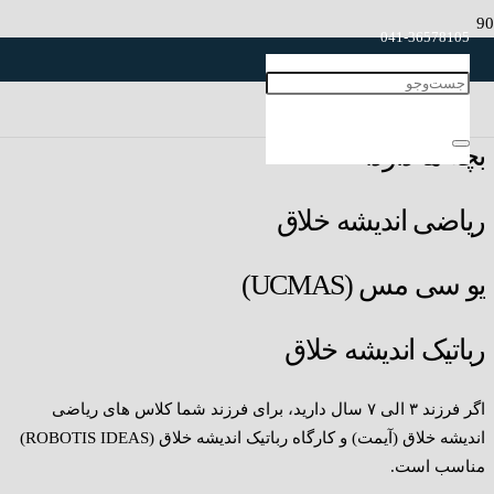
041-36578105
راهنمای سریع کلاس های اندیشه خلاق
041-36578925
گروه آموزشی اندیشه خلاق سه تا کلاس برای
بچه ها دارد:
ریاضی اندیشه خلاق
یو سی مس (UCMAS)
رباتیک اندیشه خلاق
اگر فرزند ۳ الی ۷ سال دارید، برای فرزند شما کلاس های ریاضی
اندیشه خلاق (آیمت) و کارگاه رباتیک اندیشه خلاق (ROBOTIS IDEAS)
مناسب است.