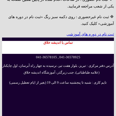
یکی از شعب مراجعه فرمایید.
🔷 ثبت نام غیرحضوری : روی دکمه سبز رنگ «ثبت نام در دوره های
آموزشی» کلیک کنید.
ثبت نام در دوره های آموزشی
تماس با اندیشه خلاق
041-36578925 , 041-36578105
آدرس دفتر مرکزی : تبریز، بلوار هفت تیر، نرسیده به چهار راه آبرسان، اول چایکنار
(علامه طباطبائی)، جنب زیرگذر، آموزشگاه اندیشه خلاق
تایم کاری : شنبه تا پنجشنبه ساعت 9 الی 19 (بغیر از ایام تعطیل رسمی)