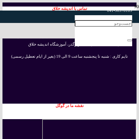
تماس با اندیشه خلاق
041-36578105
041-36578925
041-36578925 , 041-36578105
آدرس دفتر مرکزی : تبریز، بلوار هفت تیر، نرسیده به چهار راه آبرسان، اول چایکنار
(علامه طباطبائی)، جنب زیرگذر، آموزشگاه اندیشه خلاق
تایم کاری : شنبه تا پنجشنبه ساعت 9 الی 19 (بغیر از ایام تعطیل رسمی)
نقشه ما در گوگل