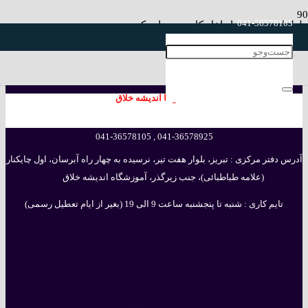
041-36578105
لطفا رمز عبور را داخل کادر زرد وارد کنید:
041-36578925
Password:
تایید
تماس با اندیشه خلاق
041-36578925 , 041-36578105
آدرس دفتر مرکزی : تبریز، بلوار هفت تیر، نرسیده به چهار راه آبرسان، اول چایکنار
(علامه طباطبائی)، جنب زیرگذر، آموزشگاه اندیشه خلاق
تایم کاری : شنبه تا پنجشنبه ساعت 9 الی 19 (بغیر از ایام تعطیل رسمی)