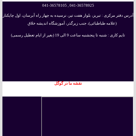
041-36578925 , 041-36578105
آدرس دفتر مرکزی : تبریز، بلوار هفت تیر، نرسیده به چهار راه آبرسان، اول چایکنار
(علامه طباطبائی)، جنب زیرگذر، آموزشگاه اندیشه خلاق
تایم کاری : شنبه تا پنجشنبه ساعت 9 الی 19 (بغیر از ایام تعطیل رسمی)
نقشه ما در گوگل