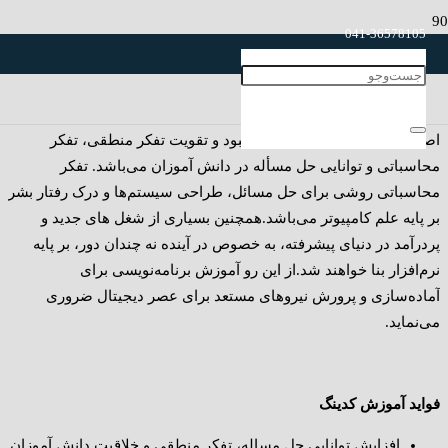
041-36578105
با توجه به تأثیر روز افزون رایانه و رشته IT در زندگی انسان و وقوع
041-36578925
انقلاب صنعتی چهارم، امروزه بسیاری از کشورهای پیشرفته به لزوم
آموزش کامپیوتر و برنامه‌نویسی به دانش آموزان تأکید می‌نمایند. هدف
اصلی از آموزش برنامه‌نویسی بهبود و تقویت تفکر منطقی، تفکر
محاسباتی و توانایی حل مسأله در دانش آموزان می‌باشد. تفکر
محاسباتی روشی برای حل مسائل، طراحی سیستم‌ها و درک رفتار بشر
بر پایه علم کامپیوتر می‌باشد.همچنین بسیاری از شغل‌ های جدید و
پردرآمد در دنیای پیشرفته، به خصوص در آینده نه چندان دور، بر پایه
نرم‌افزار بنا خواهند شد.از این رو آموزش برنامه‌نویسی برای
آماده‌سازی و پرورش نیروهای مستعد برای عصر دیجیتال ضروری
می‌نماید.
فواید آموزش کدینگ
افزایش توانایی حل مساله، تفکر منطقی و خلاقیت دانش آموزان