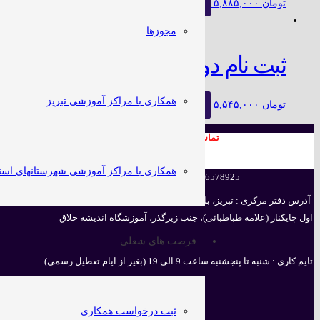
تومان
۵,۸۸۵,۰۰۰
ثبت نام
مجوزها
ثبت نام دوره IMATHS ترم 2A
همکاری با مراکز آموزشی تبریز
تومان
۵,۵۴۵,۰۰۰
ثبت نام
تماس با اندیشه خلاق
همکاری با مراکز آموزشی شهرستانهای است
041-36578925 , 041-36578105
آدرس دفتر مرکزی : تبریز، بلوار هفت تیر، نرسیده به چهار راه آبرسان،
اول چایکنار (علامه طباطبائی)، جنب زیرگذر، آموزشگاه اندیشه خلاق
فرصت های شغلی
تایم کاری : شنبه تا پنجشنبه ساعت 9 الی 19 (بغیر از ایام تعطیل رسمی)
ثبت درخواست همکاری